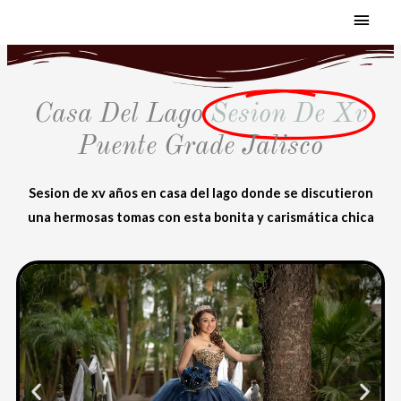
MEN
Ir
al
PRI
contenido
Casa Del Lago
Sesion De Xv
Puente Grade Jalisco
Sesion de xv años en casa del lago donde se discutieron
una hermosas tomas con esta bonita y
carismática
chica